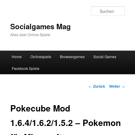
Zum
Inhalt
Such
wechseln
Socialgames Mag
Alles über Online-Spiele
Hauptmenü
Home
Onlinespiele
Browsergames
Social Games
Facebook Spiele
Beitrags-
←
Zurück
Weiter
→
Navigation
Pokecube Mod
1.6.4/1.6.2/1.5.2 – Pokemon