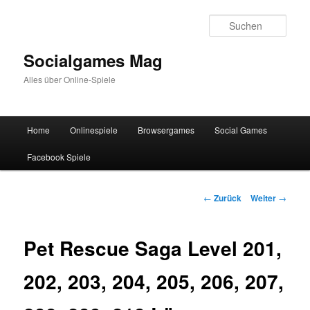
Zum
Inhalt
Such
wechseln
Socialgames Mag
Alles über Online-Spiele
Hauptmenü
Home
Onlinespiele
Browsergames
Social Games
Facebook Spiele
Beitrags-
←
Zurück
Weiter
→
Navigation
Pet Rescue Saga Level 201,
202, 203, 204, 205, 206, 207,