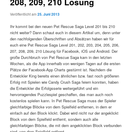
208, 209, 210 Lösung
Veröffentlicht am
25. Juni 2013
Ihr kommt bei den neuen Pet Rescue Saga Level 201 bis 210
nicht weiter? Dann schaut euch in diesem Artikel um, denn unter
den nachfolgenden Überschriften und Absätzen haben wir für
euch eine Pet Rescue Saga Level 201, 202, 203, 204, 205, 206,
207, 208, 209, 210 Lösung für Facebook, iOS und Android. Der
große Durchbruch von Pet Rescue Saga kam in den letzten
Wochen, als die App innerhalb von wenigen Tagen auf die ersten
Plätze der Facebook-App Charts gestürmt ist.
Nachdem die
Entwickler King bereits einen ähnlichen bzw. fast noch größeren
Erfolg mit Spielen wie Candy Crush Saga feiern konnten, haben
die Entwickler die Erfolgsserie weitergeführt und ein
hervorragendes Puzzlespiel geschaffen, das man auch noch
kostenlos spielen kann. In Pet Rescue Saga muss der Spieler
gleichfarbige Blöcke von dem Spielfeld entfernen, in dem er
einfach auf den Block klickt. Dabei wird nicht nur der angeklickt
Block von dem Spielfeld entfernt, sondern auch alle
gleichfarbigen Blöcke, die mit dem angeklickten Block verbunden
sind, von dem Spielfeld entfernt.